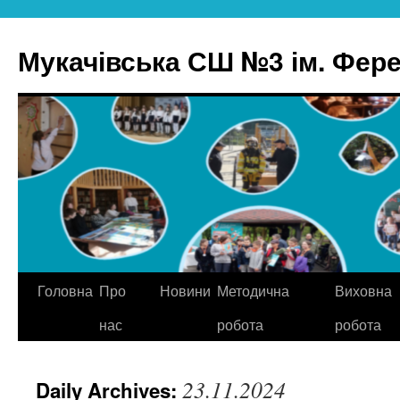
Skip
to
Мукачівська СШ №3 ім. Ферен
content
Головна
Про
Новини
Методична
Виховна
нас
робота
робота
23.11.2024
Daily Archives: