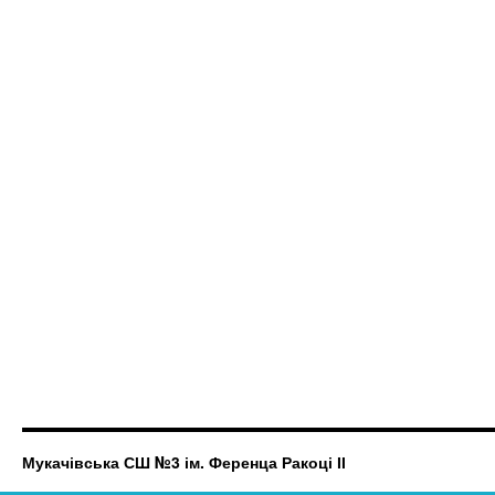
Мукачівська СШ №3 ім. Ференца Ракоці ІІ