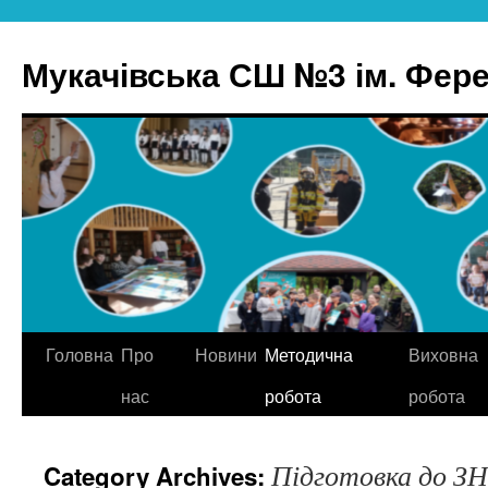
Skip
to
Мукачівська СШ №3 ім. Ферен
content
Головна
Про
Новини
Методична
Виховна
нас
робота
робота
Підготовка до З
Category Archives: