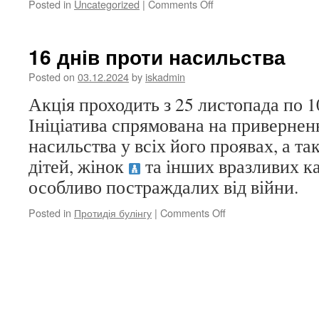
on
Posted in
Uncategorized
|
Comments Off
До
нашої
школи
16 днів проти насильства
завітав
Святий
Posted on
03.12.2024
by
iskadmin
Миколай!
Акція проходить з 25 листопада по 1
Ініціатива спрямована на привернен
насильства у всіх його проявах, а та
дітей, жінок
та інших вразливих ка
особливо постраждалих від війни.
on
Posted in
Протидія булінгу
|
Comments Off
16
днів
проти
насильства