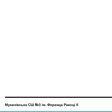
Мукачівська СШ №3 ім. Ференца Ракоці ІІ