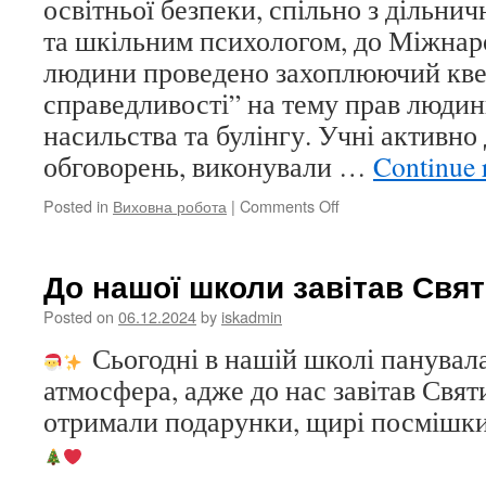
освітньої безпеки, спільно з дільни
та шкільним психологом, до Міжнар
людини проведено захоплюючий кве
справедливості” на тему прав люди
насильства та булінгу. Учні активно
обговорень, виконували …
Continue 
on
Posted in
Виховна робота
|
Comments Off
Детективи
справедливості
До нашої школи завітав Свя
Posted on
06.12.2024
by
iskadmin
Сьогодні в нашій школі панувал
атмосфера, адже до нас завітав Свя
отримали подарунки, щирі посмішки 