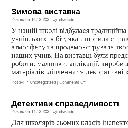
Зимова виставка
Posted on
16.12.2024
by
iskadmin
У нашій школі відбулася традиційна
учнівських робіт, яка створила спр
атмосферу та продемонструвала тво
наших учнів. На виставці були предс
роботи: малюнки, аплікації, вироби 
матеріалів, ліплення та декоративні 
on
Posted in
Uncategorized
|
Comments Off
Зимова
виставка
Детективи справедливості
Posted on
11.12.2024
by
iskadmin
Для школярів сьомих класів інспек