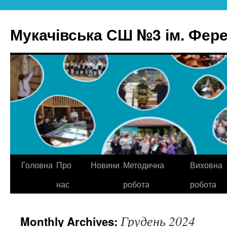
Skip
to
Мукачівська СШ №3 ім. Ферен
content
Головна
Про
Новини
Методична
Виховна
нас
робота
робота
Грудень 2024
Monthly Archives: