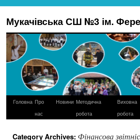
Skip
to
Мукачівська СШ №3 ім. Ферен
content
Головна
Про
Новини
Методична
Виховна
нас
робота
робота
Фінансова звітні
Category Archives: