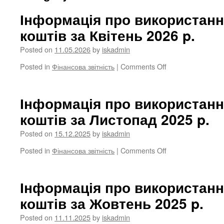
Інформація про використан
коштів за Квітень 2026 p.
Posted on
11.05.2026
by
iskadmin
on
Posted in
Фінансова звітність
|
Comments Off
Інформація
про
використання
Інформація про використан
бюджетних
коштів за Листопад 2025 p.
коштів
за
Posted on
15.12.2025
by
iskadmin
Квітень
2026
on
Posted in
Фінансова звітність
|
Comments Off
p.
Інформація
про
використання
Інформація про використан
бюджетних
коштів за Жовтень 2025 p.
коштів
за
Posted on
11.11.2025
by
iskadmin
Листопад