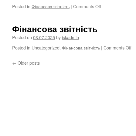
2025
on
Posted in
Фінансова звітність
|
Comments Off
p.
Інформація
про
використання
Фінансова звітність
бюджетних
коштів
Posted on
03.07.2025
by
iskadmin
за
on
Posted in
Uncategorized
,
Фінансова звітність
|
Comments Off
Жовтень
Фі
2025
зв
p.
←
Older posts