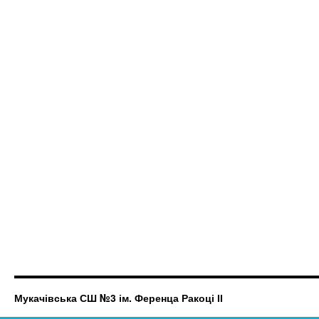
Мукачівська СШ №3 ім. Ференца Ракоці ІІ