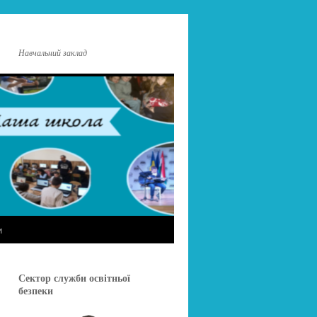
Навчальний заклад
и
Сектор служби освітньої
безпеки