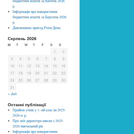
бюджетних коштів за Квітень 2026
p.
Інформація про використання
бюджетних коштів за Березень 2026
p.
Дивовижних пригод Ротаі Дема
Серпень 2026
M
T
W
T
F
S
S
1
2
3
4
5
6
7
8
9
10
11
12
13
14
15
16
17
18
19
20
21
22
23
24
25
26
27
28
29
30
31
« Jun
Останні публікації
Прийом учнів у 1- ий клас на 2025-
2026 н. р.
Про звіт директора школи з 2025-
2026 навчальний рік
Інформація про використання