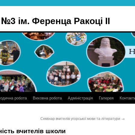
№3 ім. Ференца Ракоці ІІ
одична робота
Виховна робота
Адміністрація
Галерея
Контакт
Семінар вчителів угорської мови та літератури
→
ність вчителів школи