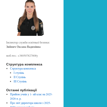
Інспектор служби освітньої безпеки:
Зийнич Оксана Вадимівна
моб.тел.: +380507827808y
Структура комплекса
Структура комплекса
І ступінь
ІІ Ступінь
ІІІ Ступінь
Останні публікації
Прийом учнів у 1- ий клас на 2025-
2026 н. р.
Про звіт директора школи з 2025-