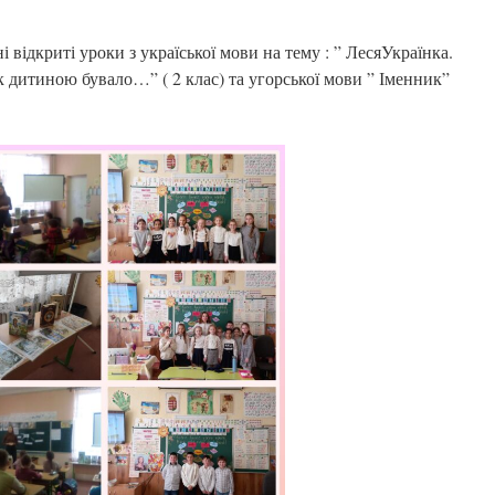
і відкриті уроки з україської мови на тему : ” ЛесяУкраїнка.
к дитиною бувало…” ( 2 клас) та угорської мови ” Іменник”