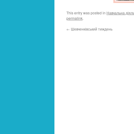
This entry was posted in
Навчальна діяль
permalink
.
←
Шевченківський тиждень