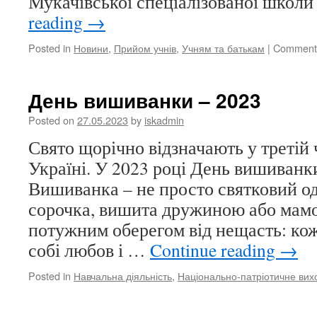
Мукачівської спеціалізованої школи 
reading
→
Posted in
Новини
,
Прийом учнів
,
Учням та батькам
|
Comments
День вишиванки – 2023
Posted on
27.05.2023
by
iskadmin
Свято щорічно відзначають у третій 
Україні. У 2023 році День вишиванки
Вишиванка – не просто святковий од
сорочка, вишита дружиною або мам
потужним оберегом від нещасть: коже
собі любов і …
Continue reading
→
Posted in
Навчальна діяльність
,
Національно-патріотичне вих