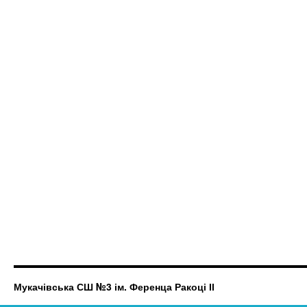
Мукачівська СШ №3 ім. Ференца Ракоці ІІ