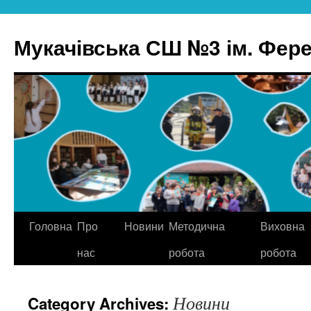
Skip
to
Мукачівська СШ №3 ім. Ферен
content
Головна
Про
Новини
Методична
Виховна
нас
робота
робота
Новини
Category Archives: