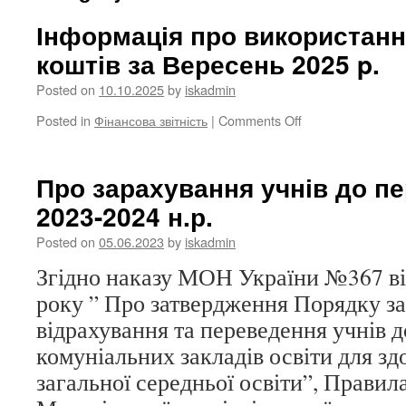
Інформація про використан
коштів за Вересень 2025 p.
Posted on
10.10.2025
by
iskadmin
on
Posted in
Фінансова звітність
|
Comments Off
Інформація
про
використання
Про зарахування учнів до п
бюджетних
2023-2024 н.р.
коштів
за
Posted on
05.06.2023
by
iskadmin
Вересень
2025
Згідно наказу МОН України №367 від
p.
року ” Про затвердження Порядку за
відрахування та переведення учнів 
комуніальних закладів освіти для зд
загальної середньої освіти”, Правил