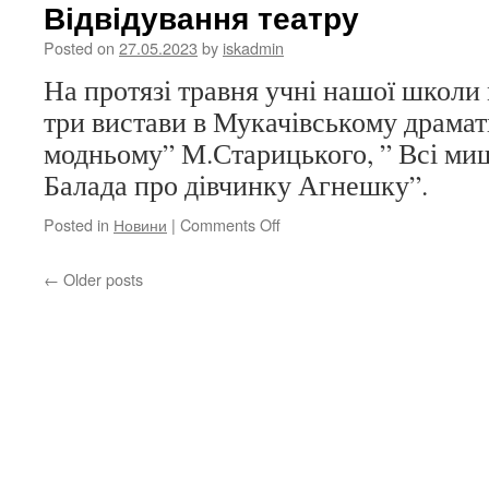
Відвідування театру
Posted on
27.05.2023
by
iskadmin
На протязі травня учні нашої школи 
три вистави в Мукачівському драмат
модньому” М.Старицького, ” Всі миш
Балада про дівчинку Агнешку”.
on
Posted in
Новини
|
Comments Off
Відвідування
театру
←
Older posts