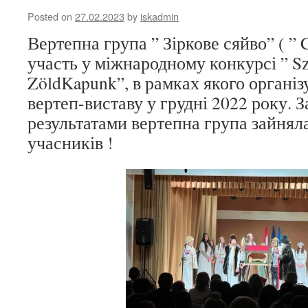
Posted on
27.02.2023
by
iskadmin
Вертепна група ” Зіркове сяйво” ( ” 
участь у міжнародному конкурсі ” S
ZöldKapunk”, в рамках якого органі
вертеп-виставу у грудні 2022 року. 
результатами вертепна група зайняла
учасників !