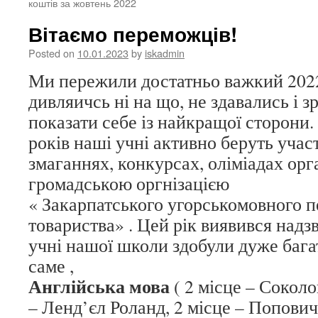
коштів за жовтень 2022
Вітаємо переможців!
Posted on
10.01.2023
by
iskadmin
Ми пережили достатньо важкий 2022
дивляичсь ні на що, не здавались і з
показати себе із найкращої сторони.
років наші учні активно беруть участ
змаганнях, конкурсах, оліміадах орг
громадською оргнізацією
« Закарпатського угорськомовного п
товариства» . Цей рік виявився надз
учні нашої школи здобули дуже бага
саме ,
Англійська мова
( 2 місце – Соколо
– Ленд’єл Роланд, 2 місце – Попович