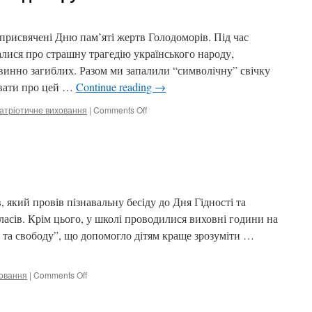
 присвячені Дню пам’яті жертв Голодоморів. Під час
налися про страшну трагедію українського народу,
винно загиблих. Разом ми запалили “символічну” свічку
увати про цей …
Continue reading
→
on
атріотичне виховання
|
Comments Off
День
пам’яті
жертв
Голодомору
в, який провів пізнавальну бесіду до Дня Гідності та
ласів. Крім цього, у школі проводилися виховні години на
ь та свободу”, що допомогло дітям краще зрозуміти …
on
ховання
|
Comments Off
1000
днів
війни