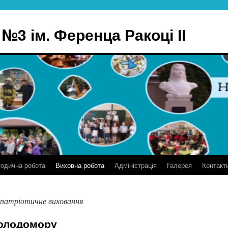
№3 ім. Ференца Ракоці ІІ
одична робота
Виховна робота
Адміністрація
Галерея
Контакт
-патріотичне виховання
Голодомору