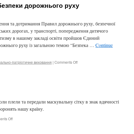
безпеки дорожнього руху
чення та дотримання Правил дорожнього руху, безпечної
іських дорогах, у транспорті, попередження дитячого
тизму в нашому закладі освіти пройшов Єдиний
рожнього руху із загальною темою “Безпека …
Continue
on
нально-патріотичне виховання
|
Comments Off
Другий
етап
Тиждня
безпеки
дорожнього
руху
ли плели та передали маскувальну сітку в знак вдячності
боронять нашу країну.
on
nts Off
Символ
вдячності