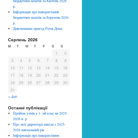
бюджетних коштів за Квітень 2026
p.
Інформація про використання
бюджетних коштів за Березень 2026
p.
Дивовижних пригод Ротаі Дема
Серпень 2026
M
T
W
T
F
S
S
1
2
3
4
5
6
7
8
9
10
11
12
13
14
15
16
17
18
19
20
21
22
23
24
25
26
27
28
29
30
31
« Jun
Останні публікації
Прийом учнів у 1- ий клас на 2025-
2026 н. р.
Про звіт директора школи з 2025-
2026 навчальний рік
Інформація про використання