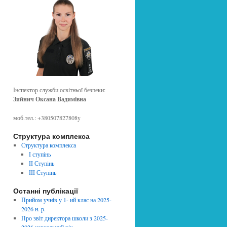
Інспектор служби освітньої безпеки:
Зийнич Оксана Вадимівна
моб.тел.: +380507827808y
Структура комплекса
Структура комплекса
І ступінь
ІІ Ступінь
ІІІ Ступінь
Останні публікації
Прийом учнів у 1- ий клас на 2025-
2026 н. р.
Про звіт директора школи з 2025-