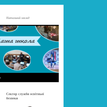
Навчальний заклад
и
Сектор служби освітньої
безпеки