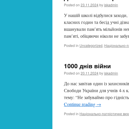
Posted on
23.11.2024
by
iskadmin
У нашій школі відбулися заходи,
класних годин та бесід учні діз
вшанували пам’ять мільйонів не
пам’яті, обіцяючи ніколи не заб
Posted in
Uncategorized
,
Національно-п
1000 днів війни
Posted on
20.11.2024
by
iskadmin
До нас завітав один із захисникі
Свободи України для учнів 4-х к
тему: “Не забуваймо про гідніст
Continue reading
→
Posted in
Національно-патріотичне ви