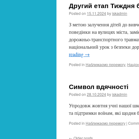
Другий етап Тиждня 
Posted on
15.11.2024
by
iskadmin
З метою залучення дітей до вив
поведінки на вулицях міста, зам
дорожньо-транспортного травма
національний урок з безпеки до
reading
→
Posted in
Наближаємо перемогу
,
Націо
Символ вдячності
Posted on
28.10.2024
by
iskadmin
Упродовж жовтня учні нашої шко
та підтримки воїнам, які щодня 
Posted in
Наближаємо перемогу
|
Comme
←
Older posts