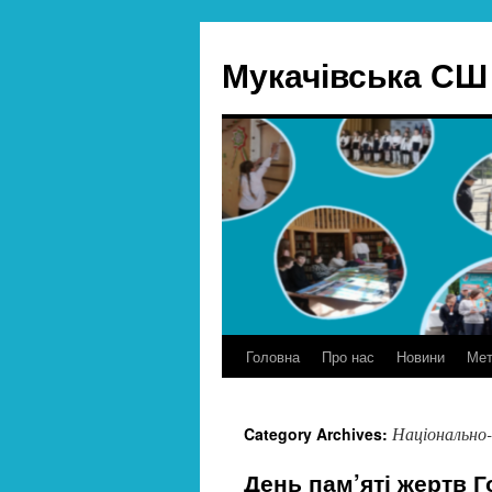
Skip
to
Мукачівська СШ 
content
Головна
Про нас
Новини
Мет
Національно
Category Archives:
День пам’яті жертв 