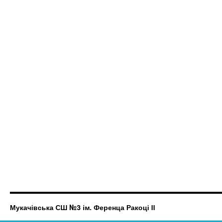
Мукачівська СШ №3 ім. Ференца Ракоці ІІ