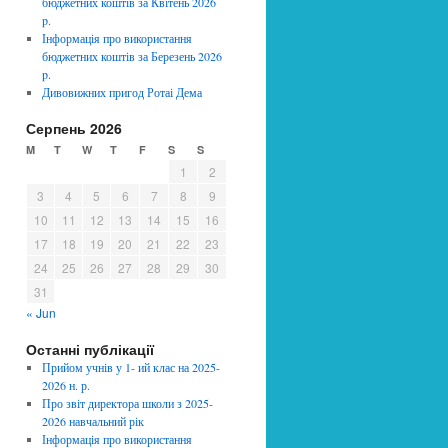
бюджетних коштів за Квітень 2026
p.
Інформація про використання
бюджетних коштів за Березень 2026
p.
Дивовижних пригод Ротаі Дема
Серпень 2026
M
T
W
T
F
S
S
1
2
3
4
5
6
7
8
9
10
11
12
13
14
15
16
17
18
19
20
21
22
23
24
25
26
27
28
29
30
31
« Jun
Останні публікації
Прийом учнів у 1- ий клас на 2025-
2026 н. р.
Про звіт директора школи з 2025-
2026 навчальний рік
Інформація про використання