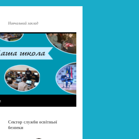
Навчальний заклад
и
Сектор служби освітньої
безпеки