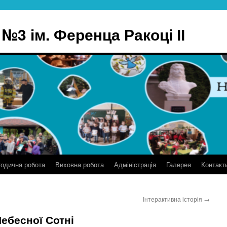
№3 ім. Ференца Ракоці ІІ
одична робота
Виховна робота
Адміністрація
Галерея
Контакт
Інтерактивна історія
→
Небесної Сотні