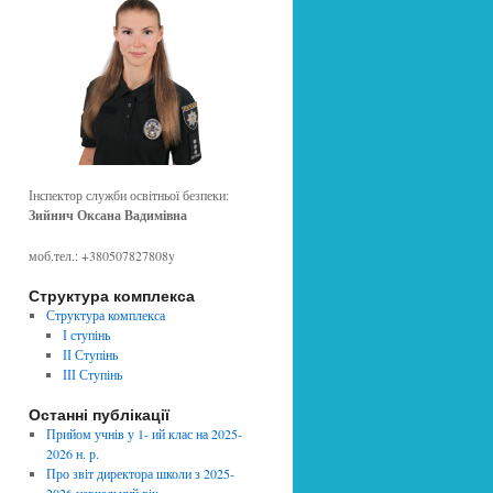
Інспектор служби освітньої безпеки:
Зийнич Оксана Вадимівна
моб.тел.: +380507827808y
Структура комплекса
Структура комплекса
І ступінь
ІІ Ступінь
ІІІ Ступінь
Останні публікації
Прийом учнів у 1- ий клас на 2025-
2026 н. р.
Про звіт директора школи з 2025-