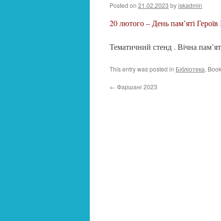
Posted on
21.02.2023
by
iskadmin
20 лютого – День пам’яті Героїв
Тематичний стенд . Вічна пам’ят
This entry was posted in
Бібліотека
. Boo
←
Фаршанг 2023