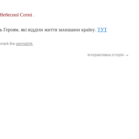
 Небесної Сотні .
ь Героям, які відділи життя захишаюи країну.
ТУТ
kmark the
permalink
.
Інтерактивна історія
→