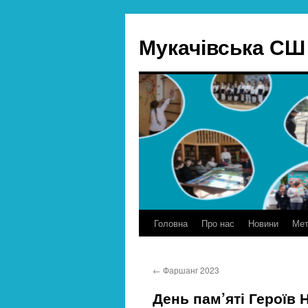
Skip
to
Мукачівська СШ 
content
Головна
Про нас
Новини
Мет
←
Фаршанг 2023
День пам’яті Героїв 