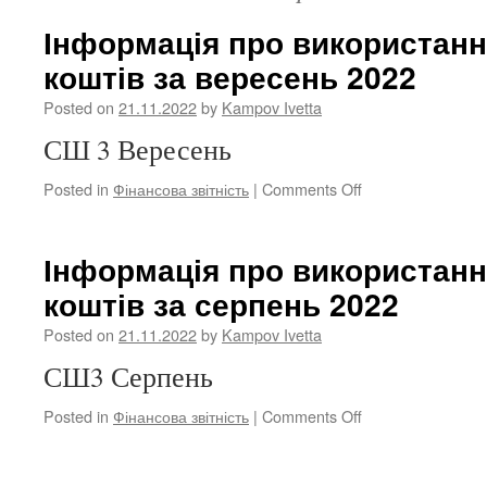
Інформація про використан
коштів за вересень 2022
Posted on
21.11.2022
by
Kampov Ivetta
СШ 3 Вересень
on
Posted in
Фінансова звітність
|
Comments Off
Інформація
про
використання
Інформація про використан
бюджетих
коштів за серпень 2022
коштів
за
Posted on
21.11.2022
by
Kampov Ivetta
вересень
2022
СШ3 Серпень
on
Posted in
Фінансова звітність
|
Comments Off
Інформація
про
використанн